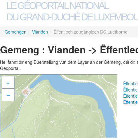
LE GÉOPORTAIL NATIONAL
DU GRAND-DUCHÉ DE LUXEMBO
Gemengen
/
Vianden
/
Ëffentlech zougänglech DC Luetborne
Gemeng : Vianden -> Ëffentl
Hei fannt dir eng Duerstellung vun dem Layer an der Gemeng, déi dir 
Geoportal.
+
Ëffent
Ëffent
–
Ëffent
Ëffent