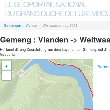
LE GÉOPORTAIL NATIONAL
DU GRAND-DUCHÉ DE LUXEMBO
Gemengen
/
Vianden
/
Weltwaasserdag 2021
Gemeng : Vianden -> Weltwa
Hei fannt dir eng Duerstellung vun dem Layer an der Gemeng, déi dir 
Geoportal.
+
Weltwa
–