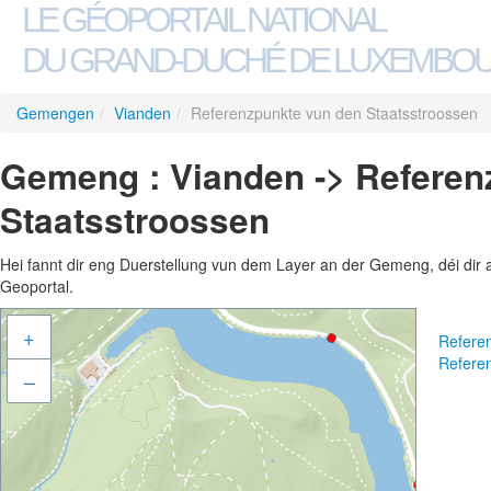
LE GÉOPORTAIL NATIONAL
DU GRAND-DUCHÉ DE LUXEMBO
Gemengen
/
Vianden
/
Referenzpunkte vun den Staatsstroossen
Gemeng : Vianden -> Referen
Staatsstroossen
Hei fannt dir eng Duerstellung vun dem Layer an der Gemeng, déi dir 
Geoportal.
+
Refere
Refere
–