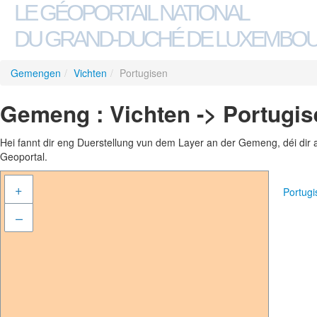
LE GÉOPORTAIL NATIONAL
DU GRAND-DUCHÉ DE LUXEMBO
Gemengen
/
Vichten
/
Portugisen
Gemeng : Vichten -> Portugis
Hei fannt dir eng Duerstellung vun dem Layer an der Gemeng, déi dir 
Geoportal.
+
Portug
–