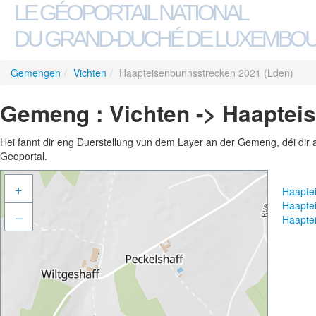
LE GÉOPORTAIL NATIONAL
DU GRAND-DUCHÉ DE LUXEMBO
Gemengen
/
Vichten
/
Haapteisenbunnsstrecken 2021 (Lden)
Gemeng : Vichten -> Haaptei
Hei fannt dir eng Duerstellung vun dem Layer an der Gemeng, déi dir 
Geoportal.
+
Haapte
Haapte
–
Haapte