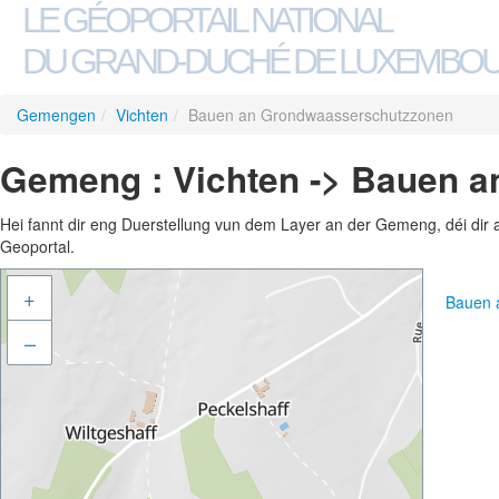
LE GÉOPORTAIL NATIONAL
DU GRAND-DUCHÉ DE LUXEMBO
Gemengen
/
Vichten
/
Bauen an Grondwaasserschutzzonen
Gemeng : Vichten -> Bauen 
Hei fannt dir eng Duerstellung vun dem Layer an der Gemeng, déi dir 
Geoportal.
+
Bauen 
–