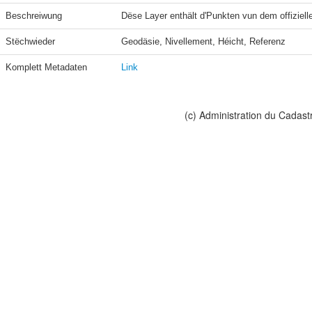
Beschreiwung
Dëse Layer enthält d'Punkten vun dem offiziel
Stëchwieder
Geodäsie, Nivellement, Héicht, Referenz
Komplett Metadaten
Link
(c) Administration du Cadast