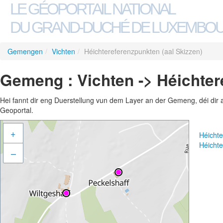
LE GÉOPORTAIL NATIONAL
DU GRAND-DUCHÉ DE LUXEMBO
Gemengen
/
Vichten
/
Héichtereferenzpunkten (aal Skizzen)
Gemeng : Vichten -> Héichter
Hei fannt dir eng Duerstellung vun dem Layer an der Gemeng, déi dir 
Geoportal.
+
Héichte
Héichte
–