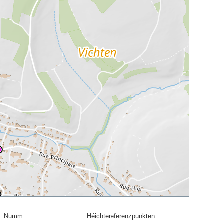
Numm
Héichtereferenzpunkten