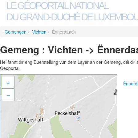
LE GÉOPORTAIL NATIONAL
DU GRAND-DUCHÉ DE LUXEMBO
Gemengen
/
Vichten
/
Ënnerdaach
Gemeng : Vichten -> Ënnerda
Hei fannt dir eng Duerstellung vun dem Layer an der Gemeng, déi dir 
Geoportal.
+
Ënnerd
–