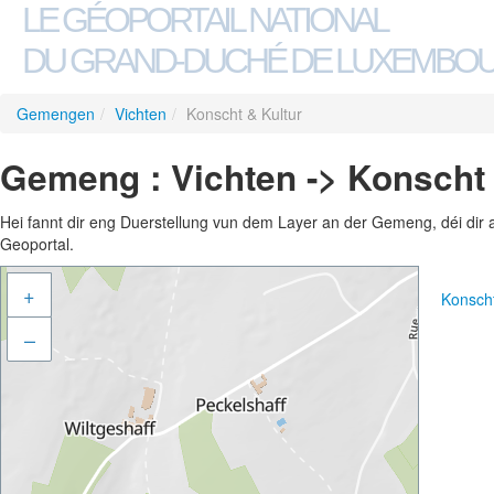
LE GÉOPORTAIL NATIONAL
DU GRAND-DUCHÉ DE LUXEMBO
Gemengen
/
Vichten
/
Konscht & Kultur
Gemeng : Vichten -> Konscht 
Hei fannt dir eng Duerstellung vun dem Layer an der Gemeng, déi dir 
Geoportal.
+
Konsch
–