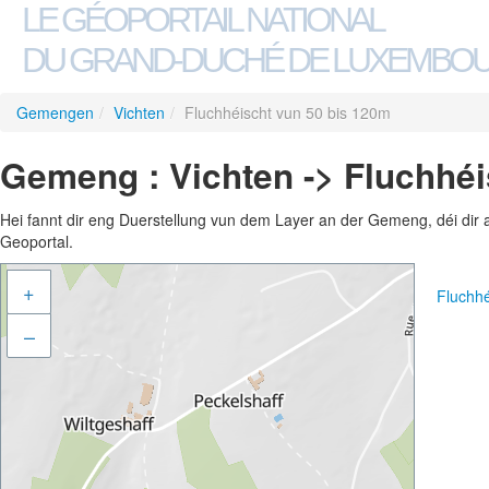
LE GÉOPORTAIL NATIONAL
DU GRAND-DUCHÉ DE LUXEMBO
Gemengen
/
Vichten
/
Fluchhéischt vun 50 bis 120m
Gemeng : Vichten -> Fluchhéi
Hei fannt dir eng Duerstellung vun dem Layer an der Gemeng, déi dir 
Geoportal.
+
Fluchh
–