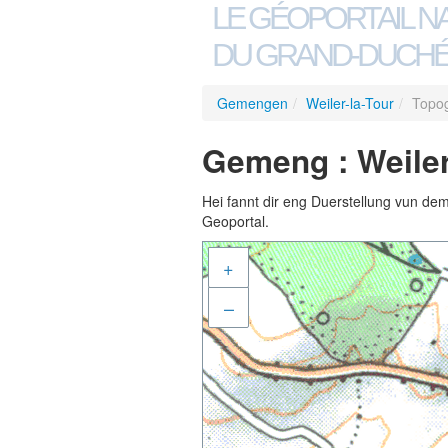
LE GÉOPORTAIL N
DU GRAND-DUCHÉ
Gemengen
/
Weiler-la-Tour
/
Topog
Gemeng : Weiler
Hei fannt dir eng Duerstellung vun de
Geoportal.
+
–