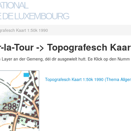
ATIONAL
 DE LUXEMBOURG
rafesch Kaart 1:50k 1990
-la-Tour -> Topografesch Kaar
m Layer an der Gemeng, déi dir ausgewielt hutt. Ee Klick op den Numm 
Topografesch Kaart 1:50k 1990 (Thema Allg