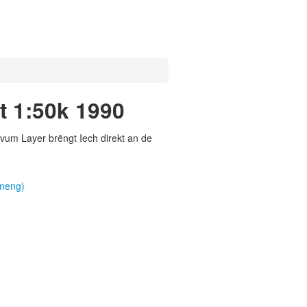
t 1:50k 1990
vum Layer brëngt Iech direkt an de
emeng)