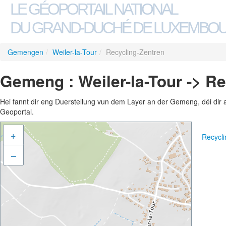
LE GÉOPORTAIL NATIONAL
DU GRAND-DUCHÉ DE LUXEMBO
Gemengen
/
Weiler-la-Tour
/
Recycling-Zentren
Gemeng : Weiler-la-Tour -> R
Hei fannt dir eng Duerstellung vun dem Layer an der Gemeng, déi dir 
Geoportal.
+
Recycl
–