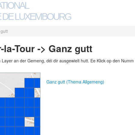
ATIONAL
 DE LUXEMBOURG
gutt
la-Tour -> Ganz gutt
m Layer an der Gemeng, déi dir ausgewielt hutt. Ee Klick op den Numm 
Ganz gutt (Thema Allgemeng)