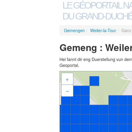
LE GÉOPORTAIL N
DU GRAND-DUCHÉ
Gemengen
/
Weiler-la-Tour
/
Ganz 
Gemeng : Weiler-
Hei fannt dir eng Duerstellung vun de
Geoportal.
+
–