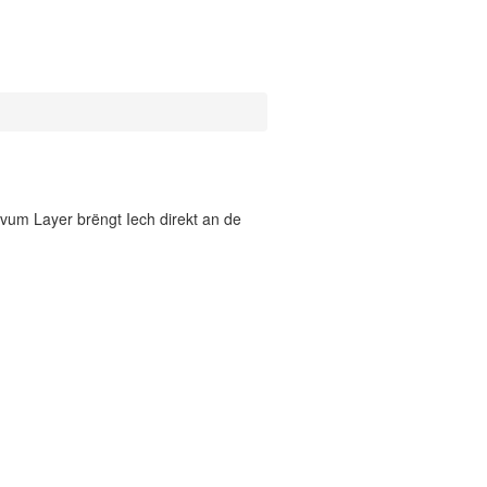
vum Layer brëngt Iech direkt an de