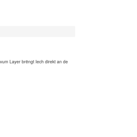
vum Layer brëngt Iech direkt an de