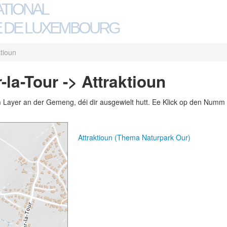
ATIONAL
 DE LUXEMBOURG
ktioun
la-Tour -> Attraktioun
m Layer an der Gemeng, déi dir ausgewielt hutt. Ee Klick op den Numm 
Attraktioun (Thema Naturpark Our)