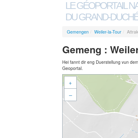
LE GÉOPORTAIL N
DU GRAND-DUCHÉ
Gemengen
/
Weiler-la-Tour
/
Attra
Gemeng : Weiler-
Hei fannt dir eng Duerstellung vun de
Geoportal.
+
–