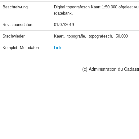
Beschreiwung
Digital topografesch Kaart 1:50.000 ofgeleet vu
rdatebank.
Revisiounsdatum
01/07/2019
Stëchwieder
Kaart,  topografie,  topografesch,  50.000
Komplett Metadaten
Link
(c) Administration du Cadast