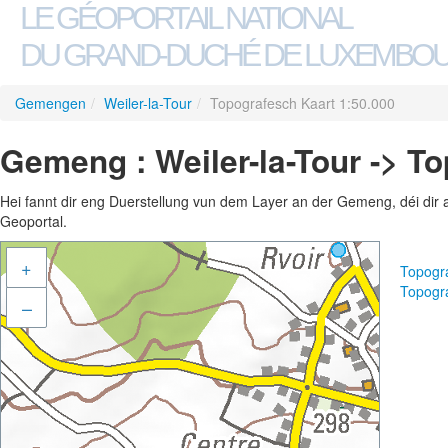
LE GÉOPORTAIL NATIONAL
DU GRAND-DUCHÉ DE LUXEMBO
Gemengen
/
Weiler-la-Tour
/
Topografesch Kaart 1:50.000
Gemeng : Weiler-la-Tour -> T
Hei fannt dir eng Duerstellung vun dem Layer an der Gemeng, déi dir 
Geoportal.
+
Topogr
Topogr
–