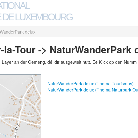
ATIONAL
 DE LUXEMBOURG
WanderPark delux
-la-Tour -> NaturWanderPark 
m Layer an der Gemeng, déi dir ausgewielt hutt. Ee Klick op den Numm 
NaturWanderPark delux (Thema Tourismus)
NaturWanderPark delux (Thema Naturpark Ou