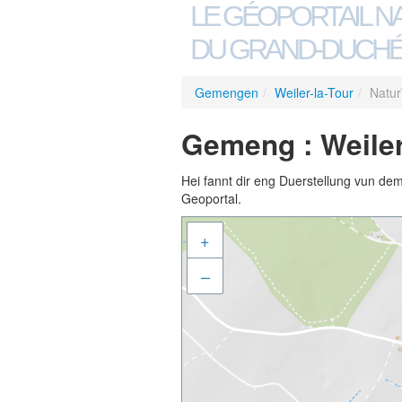
LE GÉOPORTAIL N
DU GRAND-DUCHÉ
Gemengen
/
Weiler-la-Tour
/
Natur
Gemeng : Weiler
Hei fannt dir eng Duerstellung vun de
Geoportal.
+
–