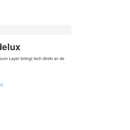
delux
vum Layer brëngt Iech direkt an de
r)