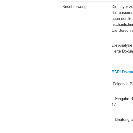
Beschreiwung
Die Layer zu
dell basiere
ation der So
nschaulichun
Die Berechnu
Die Analyse
llierte Doku
ESRI Dokum
 Folgende P
 - Eingabe-Raster: Digitales  Geländemodell der Administration de la navigation Aérienne (ANA), basierend auf einem LiDAR von 20
17
 - Breitengr