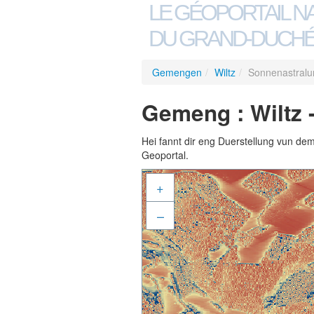
LE GÉOPORTAIL N
DU GRAND-DUCHÉ
Gemengen
/
Wiltz
/
Sonnenastralu
Gemeng : Wiltz 
Hei fannt dir eng Duerstellung vun de
Geoportal.
+
–