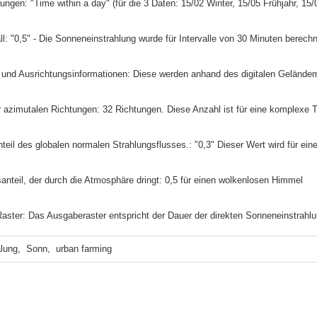
telungen: "Time within a day" (für die 3 Daten: 15/02 Winter, 15/05 Frühjahr, 1
vall: "0,5" - Die Sonneneinstrahlung wurde für Intervalle von 30 Minuten berech
- und Ausrichtungsinformationen: Diese werden anhand des digitalen Gelände
er azimutalen Richtungen: 32 Richtungen. Diese Anzahl ist für eine komplexe
 Anteil des globalen normalen Strahlungsflusses.: "0,3" Dieser Wert wird für e
gsanteil, der durch die Atmosphäre dringt: 0,5 für einen wolkenlosen Himmel
Raster: Das Ausgaberaster entspricht der Dauer der direkten Sonneneinstrahlu
lung,  Sonn,  urban farming