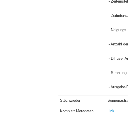
 - Zeiteins
 - Zeitinter
 - Neigungs
 - Anzahl d
 - Diffuser
 - Strahlun
 - Ausgabe-
Stëchwieder
Sonnenastra
Komplett Metadaten
Link