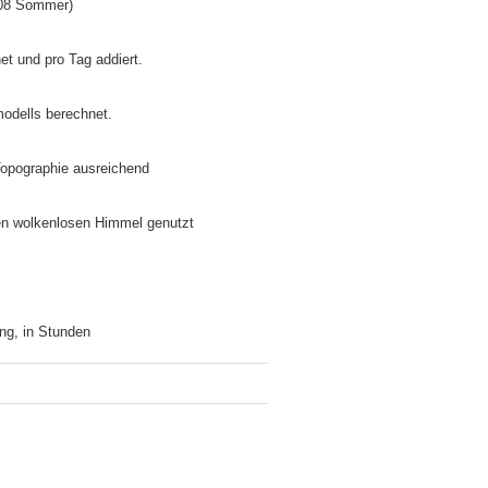
5/08 Sommer)
net und pro Tag addiert.
modells berechnet.
 Topographie ausreichend
inen wolkenlosen Himmel genutzt
ng, in Stunden