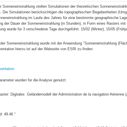
r Sonneneinstrahlung stellen Simulationen der theoretischen Sonneneinstrahl
n. Die Simulationen berücksichtigen die topographischen Begebenheiten (Umgeb
nneneinstrahlung im Laufe des Jahres für eine bestimmte geographische Lage.
g der Dauer der Sonneneinstrahlung (in Stunden), in Form eines Rasters mit 
ng wurde für 3 verschiedene Tage durchgeführt: 15/02 (Winter), 15/05 (Frühj
 der Sonneneinstrahlung wurde mit der Anwendung "Sonneneinstrahlung (Fläch
mentation hierzu ist auf der Webseite von ESRI zu finden: 
entation
arameter wurden für die Analyse genutzt:
ad: 49.46 °