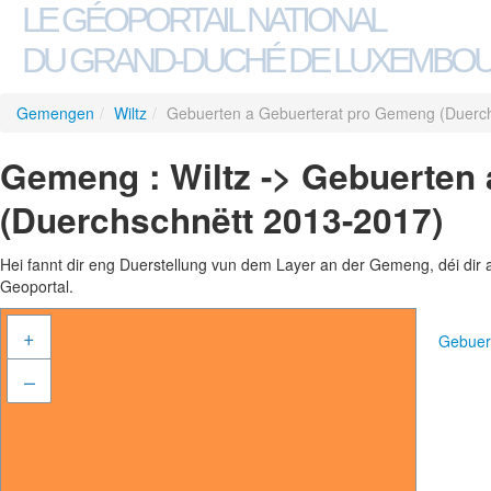
LE GÉOPORTAIL NATIONAL
DU GRAND-DUCHÉ DE LUXEMBO
Gemengen
/
Wiltz
/
Gebuerten a Gebuerterat pro Gemeng (Duerc
Gemeng : Wiltz -> Gebuerten
(Duerchschnëtt 2013-2017)
Hei fannt dir eng Duerstellung vun dem Layer an der Gemeng, déi dir 
Geoportal.
+
Gebuer
–