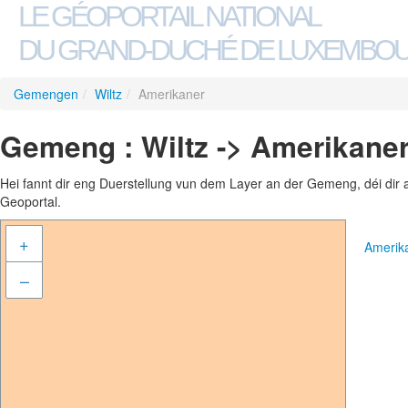
LE GÉOPORTAIL NATIONAL
DU GRAND-DUCHÉ DE LUXEMBO
Gemengen
/
Wiltz
/
Amerikaner
Gemeng : Wiltz -> Amerikane
Hei fannt dir eng Duerstellung vun dem Layer an der Gemeng, déi dir 
Geoportal.
+
Amerik
–