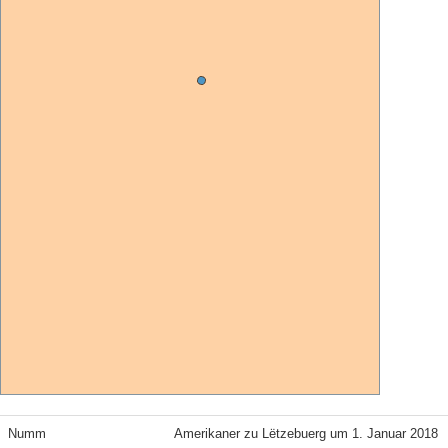
Numm
Amerikaner zu Lëtzebuerg um 1. Januar 2018