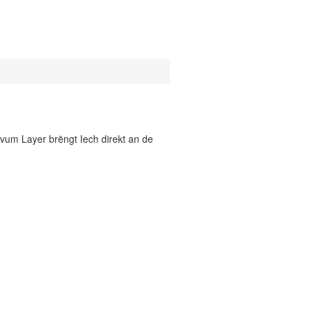
vum Layer brëngt Iech direkt an de