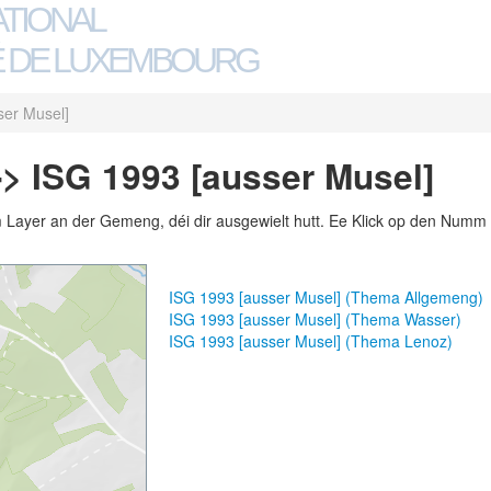
ATIONAL
 DE LUXEMBOURG
ser Musel]
-> ISG 1993 [ausser Musel]
m Layer an der Gemeng, déi dir ausgewielt hutt. Ee Klick op den Numm 
ISG 1993 [ausser Musel] (Thema Allgemeng)
ISG 1993 [ausser Musel] (Thema Wasser)
ISG 1993 [ausser Musel] (Thema Lenoz)