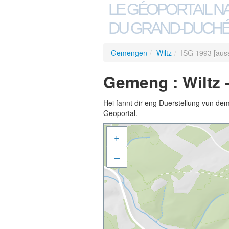
LE GÉOPORTAIL N
DU GRAND-DUCHÉ
Gemengen
/
Wiltz
/
ISG 1993 [aus
Gemeng : Wiltz 
Hei fannt dir eng Duerstellung vun de
Geoportal.
+
–