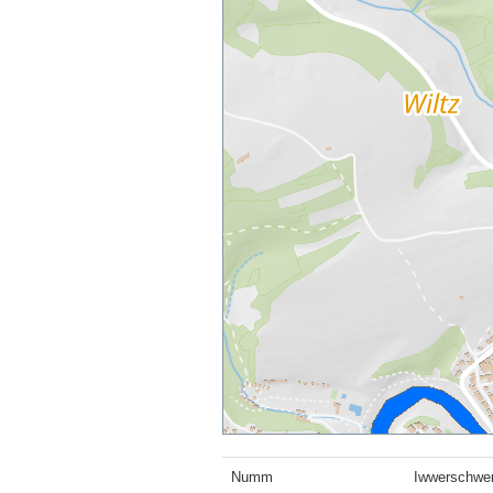
Numm
Iwwerschwem