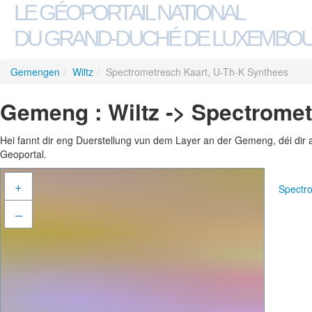
LE GÉOPORTAIL NATIONAL
DU GRAND-DUCHÉ DE LUXEMBO
Gemengen
/
Wiltz
/
Spectrometresch Kaart, U-Th-K Synthees
Gemeng : Wiltz -> Spectromet
Hei fannt dir eng Duerstellung vun dem Layer an der Gemeng, déi dir 
Geoportal.
+
Spectr
–