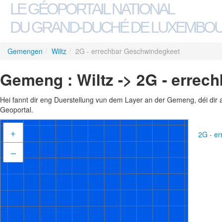
LE GÉOPORTAIL NATIONAL
DU GRAND-DUCHÉ DE LUXEMBO
Gemengen
/
Wiltz
/
2G - errechbar Geschwindegkeet
Gemeng : Wiltz -> 2G - erre
Hei fannt dir eng Duerstellung vun dem Layer an der Gemeng, déi dir 
Geoportal.
+
2G - e
–