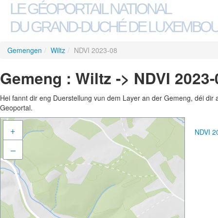
LE GÉOPORTAIL NATIONAL
DU GRAND-DUCHÉ DE LUXEMBO
Gemengen
/
Wiltz
/
NDVI 2023-08
Gemeng : Wiltz -> NDVI 2023-
Hei fannt dir eng Duerstellung vun dem Layer an der Gemeng, déi dir 
Geoportal.
+
NDVI 2
–