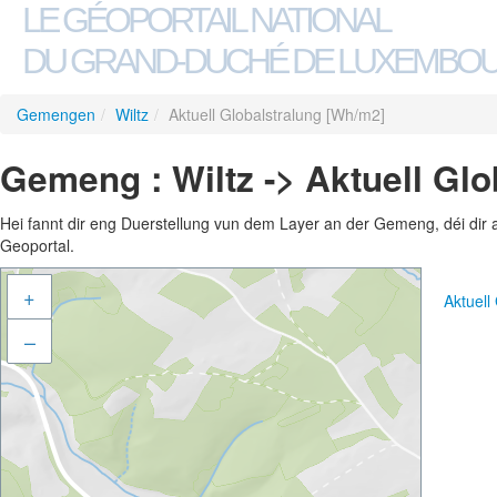
LE GÉOPORTAIL NATIONAL
DU GRAND-DUCHÉ DE LUXEMBO
Gemengen
/
Wiltz
/
Aktuell Globalstralung [Wh/m2]
Gemeng : Wiltz -> Aktuell Gl
Hei fannt dir eng Duerstellung vun dem Layer an der Gemeng, déi dir 
Geoportal.
+
Aktuell
–