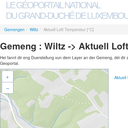
LE GÉOPORTAIL NATIONAL
DU GRAND-DUCHÉ DE LUXEMBO
Gemengen
/
Wiltz
/
Aktuell Loft Temperatur [°C]
Gemeng : Wiltz -> Aktuell Lof
Hei fannt dir eng Duerstellung vun dem Layer an der Gemeng, déi dir 
Geoportal.
+
Aktuell
–