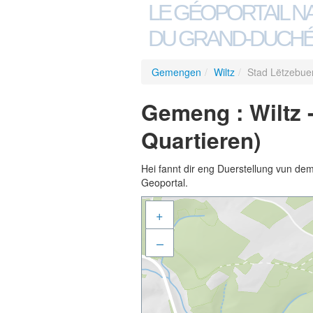
LE GÉOPORTAIL N
DU GRAND-DUCHÉ
Gemengen
/
Wiltz
/
Stad Lëtzebuer
Gemeng : Wiltz 
Quartieren)
Hei fannt dir eng Duerstellung vun de
Geoportal.
+
–