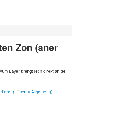
ten Zon (aner
vum Layer brëngt Iech direkt an de
artieren) (Thema Allgemeng)