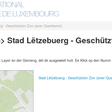
ATIONAL
 DE LUXEMBOURG
g - Geschützten Zon (aner Quartieren)
-> Stad Lëtzebuerg - Geschütz
m Layer an der Gemeng, déi dir ausgewielt hutt. Ee Klick op den Numm 
Stad Lëtzebuerg - Geschützten Zon (aner Qu