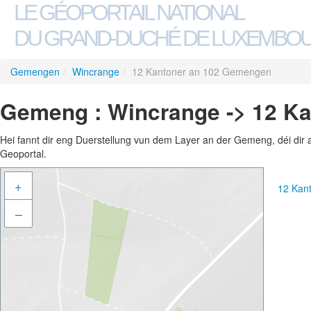
LE GÉOPORTAIL NATIONAL
DU GRAND-DUCHÉ DE LUXEMBO
Gemengen
/
Wincrange
/
12 Kantoner an 102 Gemengen
Gemeng : Wincrange -> 12 K
Hei fannt dir eng Duerstellung vun dem Layer an der Gemeng, déi dir 
Geoportal.
+
12 Kan
–