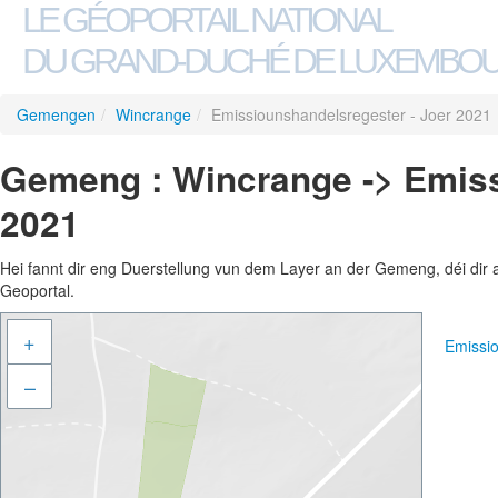
LE GÉOPORTAIL NATIONAL
DU GRAND-DUCHÉ DE LUXEMBO
Gemengen
/
Wincrange
/
Emissiounshandelsregester - Joer 2021
Gemeng : Wincrange -> Emiss
2021
Hei fannt dir eng Duerstellung vun dem Layer an der Gemeng, déi dir 
Geoportal.
+
Emissi
–