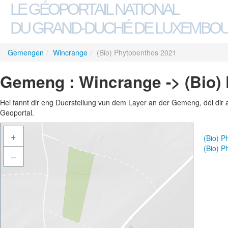
LE GÉOPORTAIL NATIONAL
DU GRAND-DUCHÉ DE LUXEMBO
Gemengen
/
Wincrange
/
(Bio) Phytobenthos 2021
Gemeng : Wincrange -> (Bio)
Hei fannt dir eng Duerstellung vun dem Layer an der Gemeng, déi dir 
Geoportal.
+
(Bio) 
(Bio) 
–