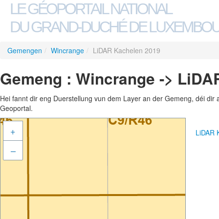
LE GÉOPORTAIL NATIONAL
DU GRAND-DUCHÉ DE LUXEMBO
Gemengen
/
Wincrange
/
LiDAR Kachelen 2019
Gemeng : Wincrange -> LiDA
Hei fannt dir eng Duerstellung vun dem Layer an der Gemeng, déi dir 
Geoportal.
+
LiDAR 
–