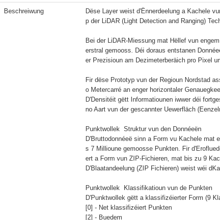
Beschreiwung
Dëse Layer weist d'Ënnerdeelung a Kachele v
p der LiDAR (Light Detection and Ranging) Techn
Bei der LiDAR-Miessung mat Hëllef vun engem 
erstral gemooss. Déi doraus entstanen Donnéeë
er Prezisioun am Dezimeterberäich pro Pixel 
Fir dëse Prototyp vun der Regioun Nordstad as
o Metercarré an enger horizontaler Genauegkee
D'Densitéit gëtt Informatiounen iwwer déi fort
no Aart vun der gescannter Uewerfläch (Eenzelre
Punktwollek  Struktur vun den Donnéeën

D'Bruttodonnéeë sinn a Form vu Kachele mat 
s 7 Millioune gemoosse Punkten. Fir d'Eroflue
ert a Form vun ZIP-Fichieren, mat bis zu 9 Ka
D'Blaatandeelung (ZIP Fichieren) weist wéi dKac
Punktwollek  Klassifikatioun vun de Punkten

D'Punktwollek gëtt a klassifizéierter Form (9 Kl
[0] - Net klassifizéiert Punkten

[2] - Buedem
