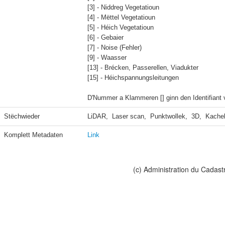
[3] - Niddreg Vegetatioun

[4] - Mëttel Vegetatioun

[5] - Héich Vegetatioun

[6] - Gebaier

[7] - Noise (Fehler) 

[9] - Waasser

[13] - Brécken, Passerellen, Viadukter

[15] - Héichspannungsleitungen

D'Nummer a Klammeren [] ginn den Identifiant 
Stëchwieder
LiDAR,  Laser scan,  Punktwollek,  3D,  Kache
Komplett Metadaten
Link
(c) Administration du Cadast