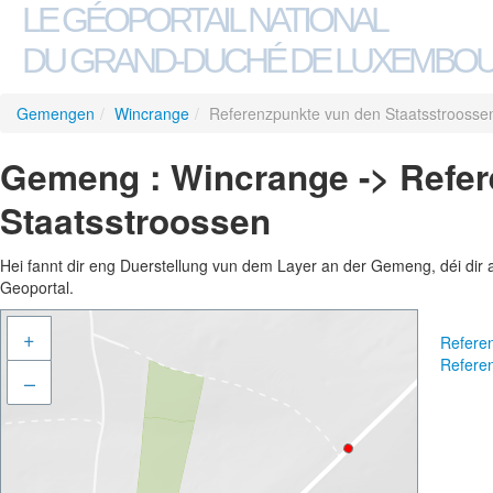
LE GÉOPORTAIL NATIONAL
DU GRAND-DUCHÉ DE LUXEMBO
Gemengen
/
Wincrange
/
Referenzpunkte vun den Staatsstroosse
Gemeng : Wincrange -> Refer
Staatsstroossen
Hei fannt dir eng Duerstellung vun dem Layer an der Gemeng, déi dir 
Geoportal.
+
Refere
Refere
–