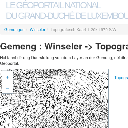
LE GÉOPORTAIL NATIONAL
DU GRAND-DUCHÉ DE LUXEMBO
Gemengen
/
Winseler
/
Topografesch Kaart 1:20k 1979 S/W
Gemeng : Winseler -> Topogr
Hei fannt dir eng Duerstellung vun dem Layer an der Gemeng, déi dir 
Geoportal.
+
Topogr
–