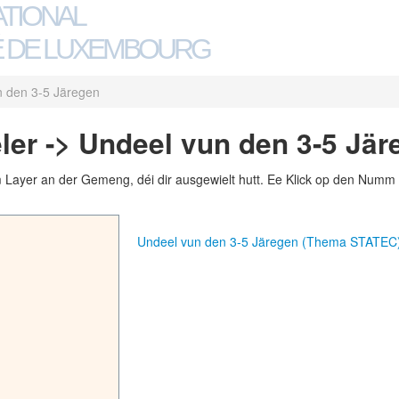
ATIONAL
 DE LUXEMBOURG
n den 3-5 Järegen
er -> Undeel vun den 3-5 Jär
m Layer an der Gemeng, déi dir ausgewielt hutt. Ee Klick op den Numm 
Undeel vun den 3-5 Järegen (Thema STATEC