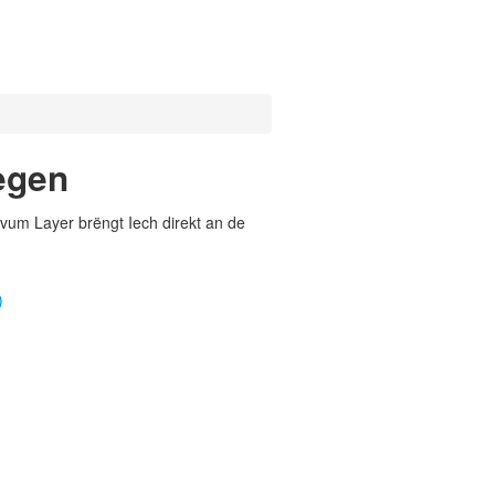
egen
vum Layer brëngt Iech direkt an de
)