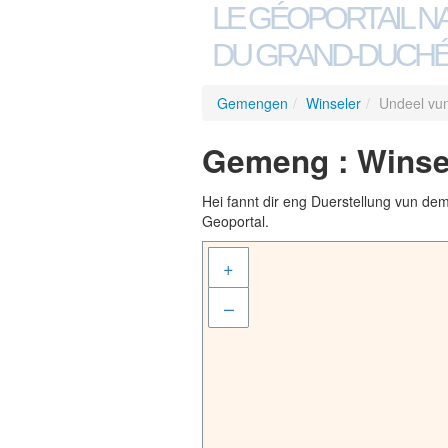
LE GÉOPORTAIL N
DU GRAND-DUCHÉ
Gemengen
/
Winseler
/
Undeel vu
Gemeng : Winsel
Hei fannt dir eng Duerstellung vun de
Geoportal.
+
–