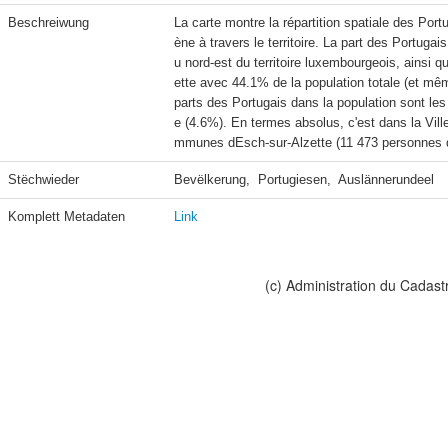
Beschreiwung
La carte montre la répartition spatiale des Po
ène à travers le territoire. La part des Portug
u nord-est du territoire luxembourgeois, ainsi 
ette avec 44.1% de la population totale (et mê
parts des Portugais dans la population sont le
e (4.6%). En termes absolus, c'est dans la Vil
mmunes dEsch-sur-Alzette (11 473 personnes de
Stëchwieder
Bevëlkerung,  Portugiesen,  Auslännerundeel
Komplett Metadaten
Link
(c) Administration du Cadast