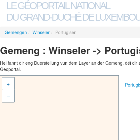
LE GÉOPORTAIL NATIONAL
DU GRAND-DUCHÉ DE LUXEMBO
Gemengen
/
Winseler
/
Portugisen
Gemeng : Winseler -> Portug
Hei fannt dir eng Duerstellung vun dem Layer an der Gemeng, déi dir 
Geoportal.
+
Portug
–