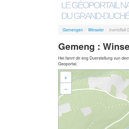
LE GÉOPORTAIL N
DU GRAND-DUCHÉ
Gemengen
/
Winseler
/
Inertoffall
Gemeng : Winsel
Hei fannt dir eng Duerstellung vun de
Geoportal.
+
–