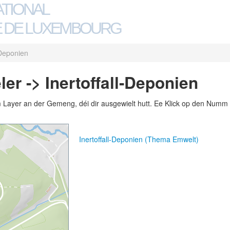
ATIONAL
 DE LUXEMBOURG
-Deponien
er -> Inertoffall-Deponien
m Layer an der Gemeng, déi dir ausgewielt hutt. Ee Klick op den Numm 
Inertoffall-Deponien (Thema Emwelt)