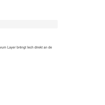
vum Layer brëngt Iech direkt an de