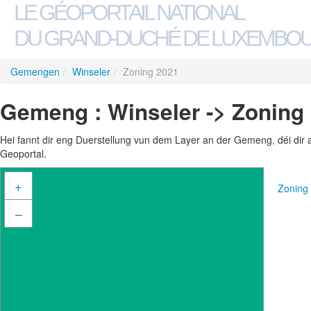
LE GÉOPORTAIL NATIONAL
DU GRAND-DUCHÉ DE LUXEMBO
Gemengen
/
Winseler
/
Zoning 2021
Gemeng : Winseler -> Zoning
Hei fannt dir eng Duerstellung vun dem Layer an der Gemeng, déi dir 
Geoportal.
+
Zoning
–