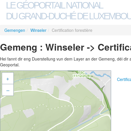
LE GÉOPORTAIL NATIONAL
DU GRAND-DUCHÉ DE LUXEMBO
Gemengen
/
Winseler
/
Certification forestière
Gemeng : Winseler -> Certifica
Hei fannt dir eng Duerstellung vun dem Layer an der Gemeng, déi dir 
Geoportal.
+
Certifi
–