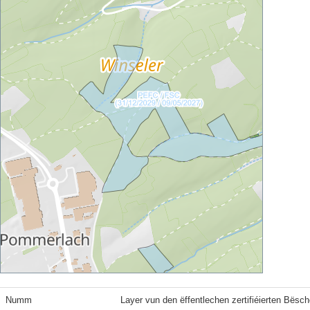
Numm
Layer vun den ëffentlechen zertifiéierten Bësch