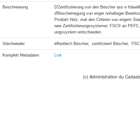
Beschreiwung
D'Zertifizéierung vun den Bëscher ass e fräiwël
d'Bescheinegung vun enger nohalteger Bewirts
Produkt Holz, mat den Critèren vun engem Sta
wee Zertifizéierungssystemer, FSC® an PEFC, s
ungssystem entscheeden.
Stëchwieder
ëffentlech Bëscher,  zertifizéiert Bëscher,  FS
Komplett Metadaten
Link
(c) Administration du Cadast