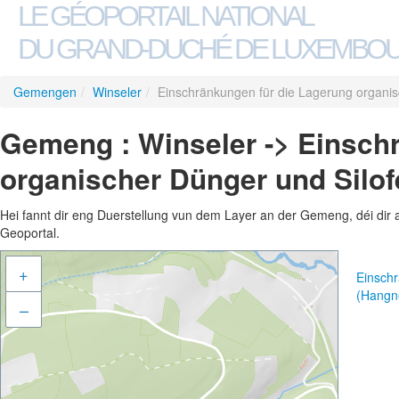
LE GÉOPORTAIL NATIONAL
DU GRAND-DUCHÉ DE LUXEMBO
Gemengen
/
Winseler
/
Einschränkungen für die Lagerung organi
Gemeng : Winseler -> Einsch
organischer Dünger und Silo
Hei fannt dir eng Duerstellung vun dem Layer an der Gemeng, déi dir 
Geoportal.
+
Einschr
(Hangn
–