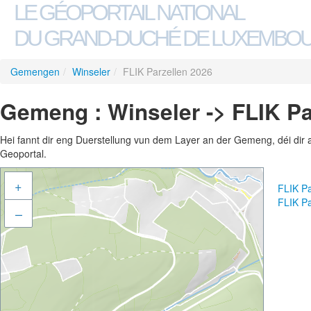
LE GÉOPORTAIL NATIONAL
DU GRAND-DUCHÉ DE LUXEMBO
Gemengen
/
Winseler
/
FLIK Parzellen 2026
Gemeng : Winseler -> FLIK Pa
Hei fannt dir eng Duerstellung vun dem Layer an der Gemeng, déi dir 
Geoportal.
+
FLIK Pa
FLIK P
–