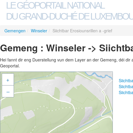
LE GÉOPORTAIL NATIONAL
DU GRAND-DUCHÉ DE LUXEMBO
Gemengen
/
Winseler
/
Siichtbar Erosiounsrillen a -grief
Gemeng : Winseler -> Siichtba
Hei fannt dir eng Duerstellung vun dem Layer an der Gemeng, déi dir 
Geoportal.
+
Siichtb
Siichtb
–
Siichtb