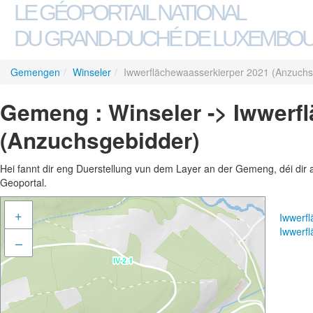
LE GÉOPORTAIL NATIONAL
DU GRAND-DUCHÉ DE LUXEMBO
Gemengen
/
Winseler
/
Iwwerflächewaasserkierper 2021 (Anzuchs
Gemeng : Winseler -> Iwwerf
(Anzuchsgebidder)
Hei fannt dir eng Duerstellung vun dem Layer an der Gemeng, déi dir 
Geoportal.
+
Iwwerf
Iwwerf
–