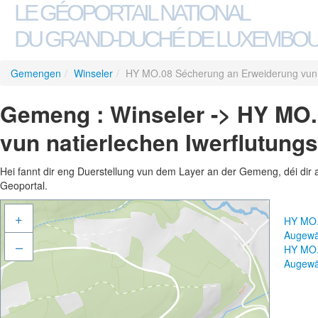
LE GÉOPORTAIL NATIONAL
DU GRAND-DUCHÉ DE LUXEMBO
Gemengen
/
Winseler
/
HY MO.08 Sécherung an Erweiderung vun n
Gemeng : Winseler -> HY MO
vun natierlechen Iwerflutung
Hei fannt dir eng Duerstellung vun dem Layer an der Gemeng, déi dir 
Geoportal.
+
HY MO.
Augewä
–
HY MO.
Augewä