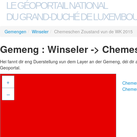
LE GÉOPORTAIL NATIONAL
DU GRAND-DUCHÉ DE LUXEMBO
Gemengen
/
Winseler
/
Chemeschen Zoustand vun de WK 2015
Gemeng : Winseler -> Cheme
Hei fannt dir eng Duerstellung vun dem Layer an der Gemeng, déi dir 
Geoportal.
+
Chemes
Chemes
–