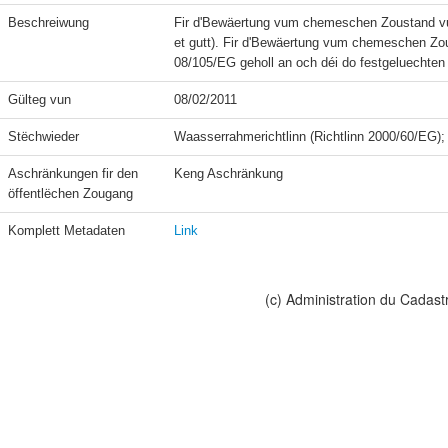
Beschreiwung
Fir d'Bewäertung vum chemeschen Zoustand vu
et gutt). Fir d'Bewäertung vum chemeschen Zous
08/105/EG geholl an och déi do festgeluechten
Gülteg vun
08/02/2011
Stëchwieder
Waasserrahmerichtlinn (Richtlinn 2000/60/EG)
Aschränkungen fir den 
Keng Aschränkung
öffentlëchen Zougang
Komplett Metadaten
Link
(c) Administration du Cadast