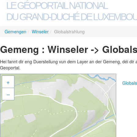
LE GÉOPORTAIL NATIONAL
DU GRAND-DUCHÉ DE LUXEMBO
Gemengen
/
Winseler
/
Globalstrahlung
Gemeng : Winseler -> Globals
Hei fannt dir eng Duerstellung vun dem Layer an der Gemeng, déi dir 
Geoportal.
+
Global
–