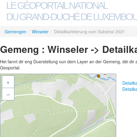
LE GÉOPORTAIL NATIONAL
DU GRAND-DUCHÉ DE LUXEMBO
Gemengen
/
Winseler
/
Detailkartéierung vum Substrat 2021
Gemeng : Winseler -> Detailk
Hei fannt dir eng Duerstellung vun dem Layer an der Gemeng, déi dir 
Geoportal.
+
Detailk
Detailk
–