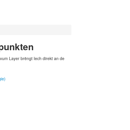
dpunkten
vum Layer brëngt Iech direkt an de
ie)