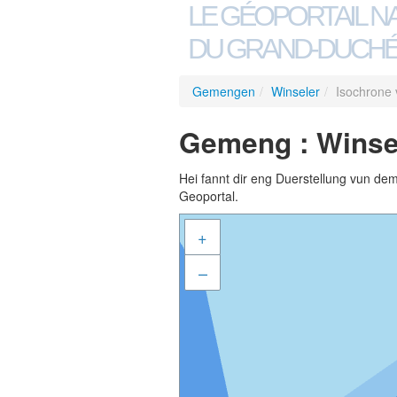
LE GÉOPORTAIL N
DU GRAND-DUCHÉ
Gemengen
/
Winseler
/
Isochrone
Gemeng : Winse
Hei fannt dir eng Duerstellung vun de
Geoportal.
+
–