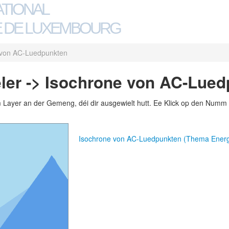
ATIONAL
 DE LUXEMBOURG
 von AC-Luedpunkten
ler -> Isochrone von AC-Lue
m Layer an der Gemeng, déi dir ausgewielt hutt. Ee Klick op den Numm 
Isochrone von AC-Luedpunkten (Thema Energ