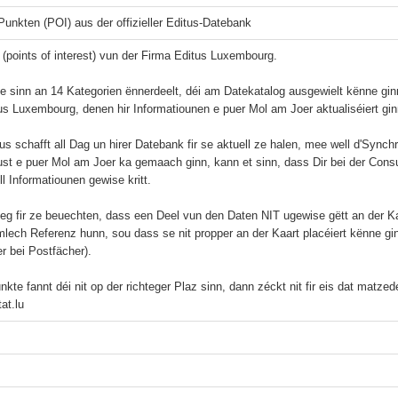
Punkten (POI) aus der offizieller Editus-Datebank
I (points of interest) vun der Firma Editus Luxembourg.

e sinn an 14 Kategorien ënnerdeelt, déi am Datekatalog ausgewielt kënne gi
us Luxembourg, denen hir Informatiounen e puer Mol am Joer aktualiséiert ginn
us schafft all Dag un hirer Datebank fir se aktuell ze halen, mee well d'Sync
ust e puer Mol am Joer ka gemaach ginn, kann et sinn, dass Dir bei der Cons
l Informatiounen gewise kritt.

eg fir ze beuechten, dass een Deel vun den Daten NIT ugewise gëtt an der Ka
lech Referenz hunn, sou dass se nit propper an der Kaart placéiert kënne gi
r bei Postfächer).

kte fannt déi nit op der richteger Plaz sinn, dann zéckt nit fir eis dat matze
at.lu