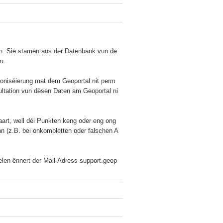
nn. Sie stamen aus der Datenbank vun de
.

hroniséierung mat dem Geoportal nit perm
ultation vun dësen Daten am Geoportal ni
art, well déi Punkten keng oder eng ong
nn (z.B. bei onkompletten oder falschen A
delen ënnert der Mail-Adress support.geop