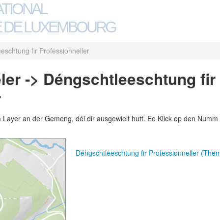
ATIONAL
 DE LUXEMBOURG
eschtung fir Professionneller
er -> Déngschtleeschtung fir
r
m Layer an der Gemeng, déi dir ausgewielt hutt. Ee Klick op den Numm 
Déngschtleeschtung fir Professionneller (The