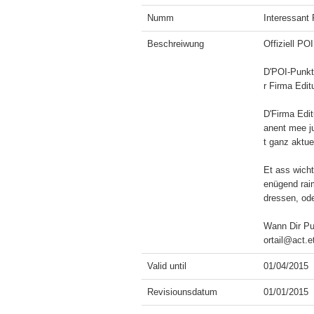
Numm
Interessant 
Beschreiwung
Offiziell PO
D'POI-Punkt
r Firma Edit
D'Firma Edit
anent mee j
t ganz aktuel
Et ass wicht
enügend raim
dressen, ode
Wann Dir Pun
ortail@act.et
Valid until
01/04/2015
Revisiounsdatum
01/01/2015