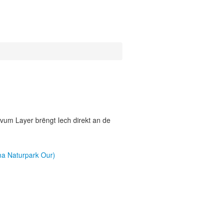
vum Layer brëngt Iech direkt an de
ma Naturpark Our)