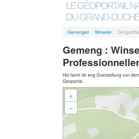
LE GÉOPORTAIL N
DU GRAND-DUCHÉ
Gemengen
/
Winseler
/
Déngschtle
Gemeng : Winsel
Professionnelle
Hei fannt dir eng Duerstellung vun de
Geoportal.
+
–