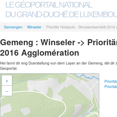
LE GÉOPORTAIL NATIONAL
DU GRAND-DUCHÉ DE LUXEMBO
Gemengen
/
Winseler
/
Prioritär Hotspots - Strossenkaméidi 2016
Gemeng : Winseler -> Priorit
2016 Agglomération
Hei fannt dir eng Duerstellung vun dem Layer an der Gemeng, déi dir 
Geoportal.
+
Priorit
Priorit
–