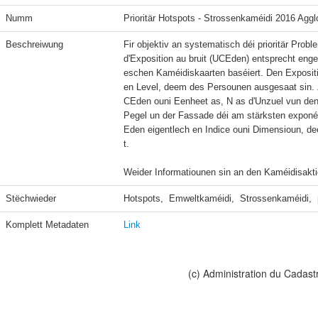
Numm
Prioritär Hotspots - Strossenkaméidi 2016 Agg
Beschreiwung
Fir objektiv an systematisch déi prioritär Probl
d'Exposition au bruit (UCEden) entsprecht e
eschen Kaméidiskaarten baséiert. Den Expositi
en Level, deem des Persounen ausgesaat sin. 
CEden ouni Eenheet as, N as d'Unzuel vun den
Pegel un der Fassade déi am stärksten exponéi
Eden eigentlech en Indice ouni Dimensioun, d
t.

Weider Informatiounen sin an den Kaméidisakt
Stëchwieder
Hotspots,  Emweltkaméidi,  Strossenkaméidi,  p
Komplett Metadaten
Link
(c) Administration du Cadast