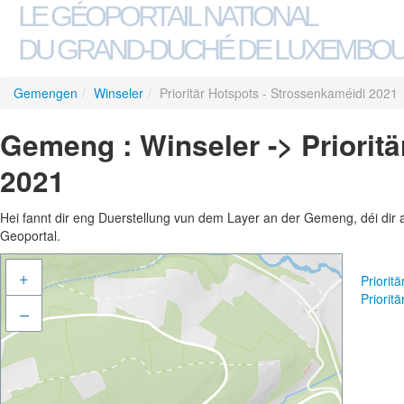
LE GÉOPORTAIL NATIONAL
DU GRAND-DUCHÉ DE LUXEMBO
Gemengen
/
Winseler
/
Prioritär Hotspots - Strossenkaméidi 2021
Gemeng : Winseler -> Priorit
2021
Hei fannt dir eng Duerstellung vun dem Layer an der Gemeng, déi dir 
Geoportal.
+
Priorit
Priorit
–