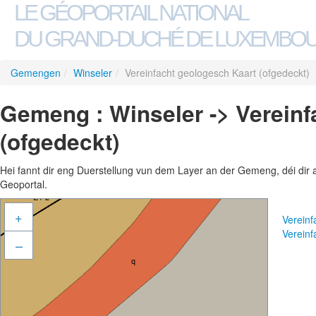
LE GÉOPORTAIL NATIONAL
DU GRAND-DUCHÉ DE LUXEMBO
Gemengen
/
Winseler
/
Vereinfacht geologesch Kaart (ofgedeckt)
Gemeng : Winseler -> Vereinf
(ofgedeckt)
Hei fannt dir eng Duerstellung vun dem Layer an der Gemeng, déi dir 
Geoportal.
+
Vereinf
Vereinf
–